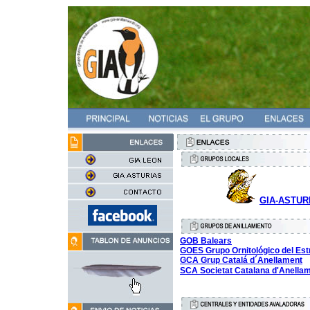
GIA-ASTUR
GOB Balears
GOES Grupo Ornitológico del Es
GCA Grup Catalá d´Anellament
SCA Societat Catalana d'Anella